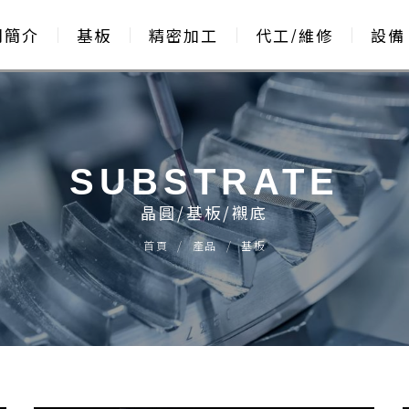
司簡介
基板
精密加工
代工/維修
設備
SUBSTRATE
晶圓/基板/襯底
首頁
產品
基板