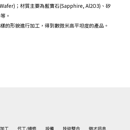
 Wafer)；材質主要為藍寶石(Sapphire, Al2O3)、矽
C)等。
供各式樣的形貌進行加工，得到數微米高平坦度的產品。
加工
代工/維修
設備
技術整合
徵才訊息